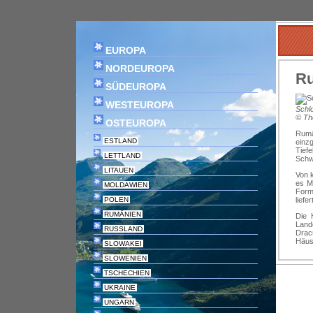
EUROPA
NORDEUROPA
R
SÜDEUROPA
WESTEUROPA
Schl
© Th
OSTEUROPA
Rumä
ESTLAND
einzg
Tief
LETTLAND
Schw
LITAUEN
Von 
es M
MOLDAWIEN
Form
liefe
POLEN
RUMÄNIEN
Die 
Land
RUSSLAND
Dracu
Häus
SLOWAKEI
SLOWENIEN
TSCHECHIEN
UKRAINE
UNGARN